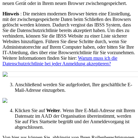
neuen
Ger
ä
t
oder
in
Ihrem
neuen
Browser
zwischengespeichert
.
Hinweis
:
Die
meisten
modernen
Browser
bieten
eine
Einstellung
,
mit
der
zwischengespeicherte
Daten
beim
Schlie
ß
en
des
Browsers
gel
ö
scht
werden
k
ö
nnen
.
Dadurch
vergisst
das
IBSS
System
,
dass
Sie
die
Datenschutzrichtlinie
bereits
akzeptiert
haben
.
Um
dies
zu
verhindern
,
k
ö
nnen
Sie
die
IBSS
Website
zu
einer
Liste
sicherer
Websites
hinzuf
ü
gen
.
F
ü
hren
Sie
diese
Schritte
durch
,
wenn
Sie
Administratorrechte
auf
Ihrem
Computer
haben
,
oder
bitten
Sie
Ihre
IT
-
Abteilung
,
dies
ü
ber
eine
Browserrichtlinie
f
ü
r
Sie
vorzunehmen
.
Weitere
Informationen
finden
Sie
hier
:
Warum
muss
ich
die
Datenschutzrichtlinie
bei
jeder
Anmeldung
akzeptieren
?
Anschlie
ß
end
werden
Sie
aufgefordert
,
Ihre
gesch
ä
ftliche
E
-
Mail
-
Adresse
einzugeben
.
Klicken
Sie
auf
Weiter
.
Wenn
Ihre
E
-
Mail
-
Adresse
mit
Ihrem
Datensatz
im
AAD
der
Organisation
ü
bereinstimmt
,
werden
Sie
auf
Flex
Startseite
begr
ü
ß
t
und
der
Anmeldevorgang
ist
abgeschlossen
.
Von
hier
aus
k
ö
nnen
Sie
,
abh
ä
ngig
von
Ihren
Rollenberechtigungen
,