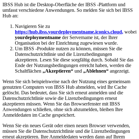
IBSS
Hub
ist
die
Desktop
-
Oberfl
ä
che
der
IBSS
-
Plattform
und
umfasst
verschiedene
Anwendungen
.
So
melden
Sie
sich
bei
IBSS
Hub
an
:
Navigieren
Sie
zu
https
:
/
/
hub
.
ibss
.
yourdeploymentname
.
iconics
.
cloud
,
wobei
yourdeploymentname
der
Servername
ist
,
der
Ihrer
Organisation
bei
der
Einrichtung
zugewiesen
wurde
.
Um
IBSS
-
Produkte
nutzen
zu
k
ö
nnen
,
m
ü
ssen
Sie
die
Datenschutzrichtlinie
und
die
Lizenzbedingungen
akzeptieren
.
Lesen
Sie
diese
sorgf
ä
ltig
durch
.
Sobald
Sie
das
Ende
der
Nutzungsbedingungen
erreicht
haben
,
werden
die
Schaltfl
ä
chen
„
Akzeptieren
“
und
„
Ablehnen
“
angezeigt
.
Wenn
Sie
sich
beispielsweise
nach
der
Nutzung
eines
gemeinsam
genutzten
Computers
von
IBSS
Hub
abmelden
,
wird
Ihr
Cache
gel
ö
scht
.
Das
bedeutet
,
dass
Sie
sich
erneut
anmelden
und
die
Datenschutzrichtlinie
sowie
die
Lizenzbedingungen
erneut
akzeptieren
m
ü
ssen
.
Wenn
Sie
das
Browserfenster
mit
IBSS
Anwendungen
schlie
ß
en
,
ohne
sich
abzumelden
,
bleiben
Ihre
Anmeldedaten
im
Cache
gespeichert
.
Wenn
Sie
ein
neues
Ger
ä
t
oder
einen
neuen
Browser
verwenden
,
m
ü
ssen
Sie
die
Datenschutzrichtlinie
und
die
Lizenzbedingungen
erneut
akzeptieren
.
Ihre
Anmeldedaten
werden
dann
auf
Ihrem