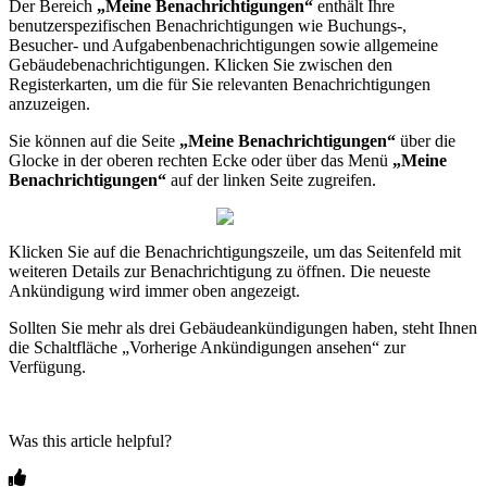
Der
Bereich
„
Meine
Benachrichtigungen
“
enth
ä
lt
Ihre
benutzerspezifischen
Benachrichtigungen
wie
Buchungs
-
,
Besucher
-
und
Aufgabenbenachrichtigungen
sowie
allgemeine
Geb
ä
udebenachrichtigungen
.
Klicken
Sie
zwischen
den
Registerkarten
,
um
die
f
ü
r
Sie
relevanten
Benachrichtigungen
anzuzeigen
.
Sie
k
ö
nnen
auf
die
Seite
„
Meine
Benachrichtigungen
“
ü
ber
die
Glocke
in
der
oberen
rechten
Ecke
oder
ü
ber
das
Men
ü
„
Meine
Benachrichtigungen
“
auf
der
linken
Seite
zugreifen
.
Klicken
Sie
auf
die
Benachrichtigungszeile
,
um
das
Seitenfeld
mit
weiteren
Details
zur
Benachrichtigung
zu
ö
ffnen
.
Die
neueste
Ank
ü
ndigung
wird
immer
oben
angezeigt
.
Sollten
Sie
mehr
als
drei
Geb
ä
udeank
ü
ndigungen
haben
,
steht
Ihnen
die
Schaltfl
ä
che
„
Vorherige
Ank
ü
ndigungen
ansehen
“
zur
Verf
ü
gung
.
Was this article helpful?