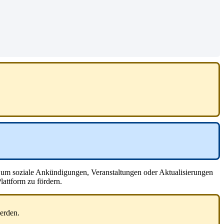
um
soziale
Ank
ü
ndigungen
,
Veranstaltungen
oder
Aktualisierungen
lattform
zu
f
ö
rdern
.
erden
.