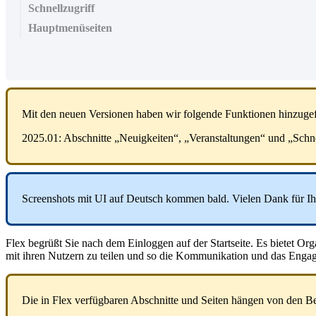
Schnellzugriff
Hauptmenüseiten
Mit
den
neuen
Versionen
haben
wir
folgende
Funktionen
hinzuge
2025
.
01
:
Abschnitte
„
Neuigkeiten
“
,
„
Veranstaltungen
“
und
„
Schne
Screenshots
mit
UI
auf
Deutsch
kommen
bald
.
Vielen
Dank
f
ü
r
Ih
Flex
begr
ü
ß
t
Sie
nach
dem
Einloggen
auf
der
Startseite
.
Es
bietet
Org
mit
ihren
Nutzern
zu
teilen
und
so
die
Kommunikation
und
das
Enga
Die
in
Flex
verf
ü
gbaren
Abschnitte
und
Seiten
h
ä
ngen
von
den
Be