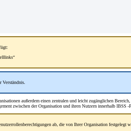
f
ü
gt
:
lllinks
“
r
Verst
ä
ndnis
.
anisationen
au
ß
erdem
einen
zentralen
und
leicht
zug
ä
nglichen
Bereich
,
gement
zwischen
der
Organisation
und
ihren
Nutzern
innerhalb
IBSS
-
P
nutzerrollenberechtigungen
ab
,
die
von
Ihrer
Organisation
festgelegt
w