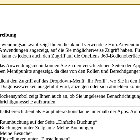
reibung
nwendungsauswahl
zeigt
Ihnen
die
aktuell
verwendete
Hub
-
Anwendu
Anwendungen
angezeigt
,
auf
die
Sie
m
ö
glicherweise
Zugriff
haben
.
F
ü
e
kann
es
jedoch
auch
den
Zugriff
auf
die
OneLens
360
-
Bedienoberfl
ä
c
das
Anwendungsmen
ü
k
ö
nnen
Sie
zu
den
verschiedenen
Seiten
der
Ap
ben
Men
ü
punkte
angezeigt
,
da
dies
von
den
Rollen
und
Berechtigunge
licht
den
Zugriff
auf
das
Dropdown
-
Men
ü
„
Ihr
Profil
“
,
wo
Sie
in
den
Diagnosezwecken
ausgef
ü
hrt
wird
,
anzeigen
oder
sich
abmelden
k
ö
nn
lockensymbol
zeigt
Ihnen
auch
an
,
ob
Sie
ungelesene
Benachrichtigun
richtigungsseite
aufzurufen
.
haltsbereich
dient
als
Hauptinteraktionsfl
ä
che
innerhalb
der
Apps
.
Auf
Raumbuchung
auf
der
Seite
„
Einfache
Buchung
“
Buchungen
unter
Zeitplan
>
Meine
Buchungen
Meine
Besucher
Einstellungen
unter
„
Einstellungen
“