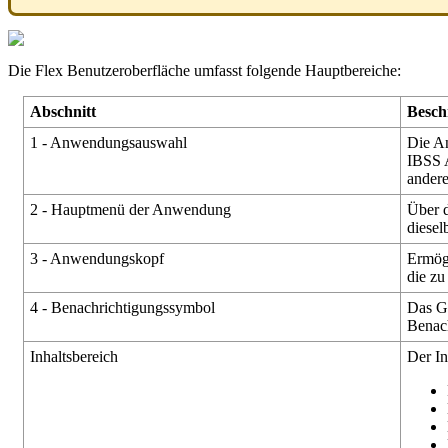
Die
Flex
Benutzeroberfl
ä
che
umfasst
folgende
Hauptbereiche
:
Abschnitt
Besch
1
-
Anwendungsauswahl
Die
A
IBSS
ander
2
-
Hauptmen
ü
der
Anwendung
Ü
ber
diesel
3
-
Anwendungskopf
Erm
ö
g
die
zu
4
-
Benachrichtigungssymbol
Das
G
Benach
Inhaltsbereich
Der
In