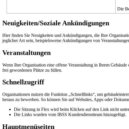
Die
Be
Neuigkeiten
/
Soziale
Ank
ü
ndigungen
Hier
finden
Sie
Neuigkeiten
und
Ank
ü
ndigungen
,
die
Ihre
Organisati
jeglicher
Art
sein
,
beispielsweise
Ank
ü
ndigungen
von
Veranstaltunge
Veranstaltungen
Wenn
Ihre
Organisation
eine
offene
Veranstaltung
in
Ihrem
Geb
ä
ude
frei
gewordenen
Pl
ä
tze
zu
f
ü
llen
.
Schnellzugriff
Organisationen
nutzen
die
Funktion
„
Schnelllinks
“
,
um
geb
ä
udeinter
heraus
zu
bewerben
.
So
k
ö
nnen
Sie
auf
Websites
,
Apps
oder
Dokume
Die
Sitzung
in
Flex
wird
beim
Klicken
auf
den
Link
nicht
unte
Die
Links
wurden
vom
IBSS
Kundendienstteam
hinzugef
ü
gt
.
Hauptmen
ü
seiten