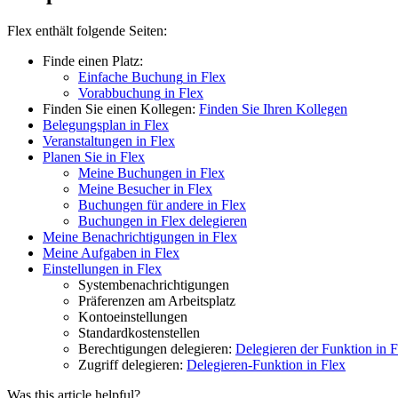
Flex
enth
ä
lt
folgende
Seiten
:
Finde
einen
Platz
:
Einfache
Buchung
in
Flex
Vorabbuchung
in
Flex
Finden
Sie
einen
Kollegen
:
Finden
Sie
Ihren
Kollegen
Belegungsplan
in
Flex
Veranstaltungen
in
Flex
Planen
Sie
in
Flex
Meine
Buchungen
in
Flex
Meine
Besucher
in
Flex
Buchungen
f
ü
r
andere
in
Flex
Buchungen
in
Flex
delegieren
Meine
Benachrichtigungen
in
Flex
Meine
Aufgaben
in
Flex
Einstellungen
in
Flex
Systembenachrichtigungen
Pr
ä
ferenzen
am
Arbeitsplatz
Kontoeinstellungen
Standardkostenstellen
Berechtigungen
delegieren
:
Delegieren
der
Funktion
in
F
Zugriff
delegieren
:
Delegieren
-
Funktion
in
Flex
Was this article helpful?