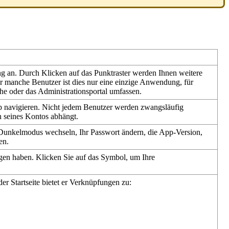
ng
an
.
Durch
Klicken
auf
das
Punktraster
werden
Ihnen
weitere
r
manche
Benutzer
ist
dies
nur
eine
einzige
Anwendung
,
f
ü
r
he
oder
das
Administrationsportal
umfassen
.
p
navigieren
.
Nicht
jedem
Benutzer
werden
zwangsl
ä
ufig
n
seines
Kontos
abh
ä
ngt
.
Dunkelmodus
wechseln
,
Ihr
Passwort
ä
ndern
,
die
App
-
Version
,
en
.
gen
haben
.
Klicken
Sie
auf
das
Symbol
,
um
Ihre
der
Startseite
bietet
er
Verkn
ü
pfungen
zu
: