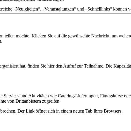
reiche
„
Neuigkeiten
“
,
„
Veranstaltungen
“
und
„
Schnelllinks
“
k
ö
nnen
v
on
teilen
m
ö
chte
.
Klicken
Sie
auf
die
gew
ü
nschte
Nachricht
,
um
weiter
n
.
organisiert
hat
,
finden
Sie
hier
den
Aufruf
zur
Teilnahme
.
Die
Kapazit
ä
t
ne
Services
und
Aktivit
ä
ten
wie
Catering
-
Lieferungen
,
Fitnesskurse
ode
nte
von
Drittanbietern
zugreifen
.
rbrochen
.
Der
Link
ö
ffnet
sich
in
einem
neuen
Tab
Ihres
Browsers
.