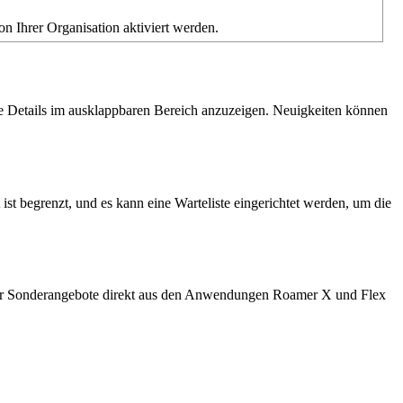
on
Ihrer
Organisation
aktiviert
werden
.
e
Details
im
ausklappbaren
Bereich
anzuzeigen
.
Neuigkeiten
k
ö
nnen
ist
begrenzt
,
und
es
kann
eine
Warteliste
eingerichtet
werden
,
um
die
r
Sonderangebote
direkt
aus
den
Anwendungen
Roamer
X
und
Flex